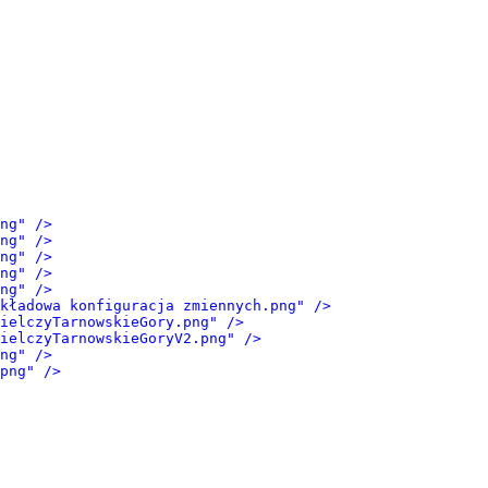
ng" />
ng" />
ng" />
ng" />
ng" />
kładowa konfiguracja zmiennych.png" />
ielczyTarnowskieGory.png" />
ielczyTarnowskieGoryV2.png" />
ng" />
png" />