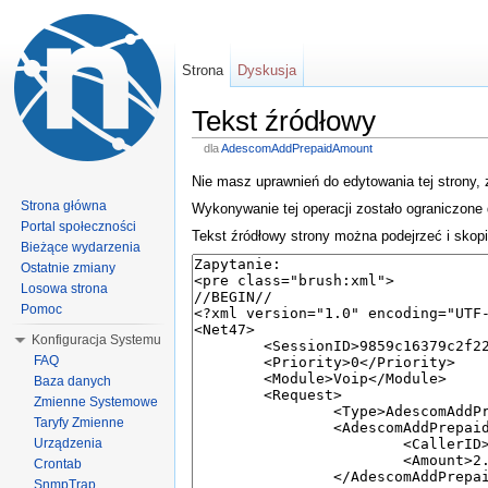
Strona
Dyskusja
Tekst źródłowy
dla
AdescomAddPrepaidAmount
Nie masz uprawnień do edytowania tej strony,
Strona główna
Wykonywanie tej operacji zostało ograniczone
Portal społeczności
Tekst źródłowy strony można podejrzeć i skop
Bieżące wydarzenia
Ostatnie zmiany
Losowa strona
Pomoc
Konfiguracja Systemu
FAQ
Baza danych
Zmienne Systemowe
Taryfy Zmienne
Urządzenia
Crontab
SnmpTrap