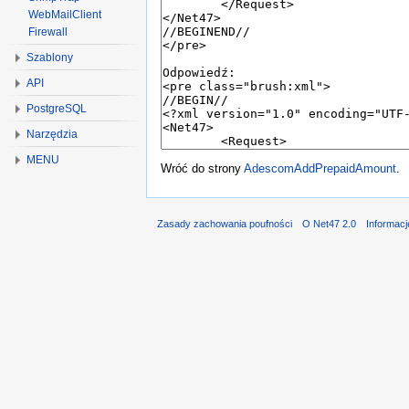
WebMailClient
Firewall
Szablony
API
PostgreSQL
Narzędzia
MENU
Wróć do strony
AdescomAddPrepaidAmount
.
Zasady zachowania poufności
O Net47 2.0
Informac