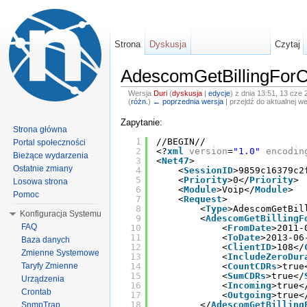
Strona
Dyskusja
Czytaj
AdescomGetBillingForC
Wersja
Duri
(
dyskusja
|
edycje
)
z dnia 13:51, 13 cze 
(
różn.
)
← poprzednia wersja
| przejdź do aktualnej we
Zapytanie:
Strona główna
1
//BEGIN//
Portal społeczności
2
<?
xml
version
=
"1.0"
encodin
Bieżące wydarzenia
3
<
Net47
>
Ostatnie zmiany
4
<
SessionID
>9859c16379c2
5
<
Priority
>0</
Priority
>
Losowa strona
6
<
Module
>Voip</
Module
>
Pomoc
7
<
Request
>
8
<
Type
>AdescomGetBil
Konfiguracja Systemu
9
<
AdescomGetBillingF
FAQ
10
<
FromDate
>2011-
11
<
ToDate
>2013-06
Baza danych
12
<
ClientID
>108</
Zmienne Systemowe
13
<
IncludeZeroDur
Taryfy Zmienne
14
<
CountCDRs
>true
15
<
SumCDRs
>true</
Urządzenia
16
<
Incoming
>true<
Crontab
17
<
Outgoing
>true<
18
</
AdescomGetBilling
SnmpTrap