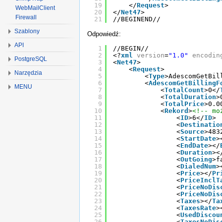
19
</
Request
>
WebMailClient
20
</
Net47
>
Firewall
21
//BEGINEND//
Szablony
Odpowiedź:
API
1
//BEGIN//
2
<?
xml
version
=
"1.0"
encodin
PostgreSQL
3
<
Net47
>
4
<
Request
>
Narzędzia
5
<
Type
>AdescomGetBil
6
<
AdescomGetBillingF
MENU
7
<
TotalCount
>0</
8
<
TotalDuration
>
9
<
TotalPrice
>0.0
10
<
Rekord
>
<!-- mo
11
<
ID
>6</
ID
>
12
<
Destinatio
13
<
Source
>483
14
<
StartDate
>
15
<
EndDate
></
16
<
Duration
><
17
<
OutGoing
>f
18
<
DialedNum
>
19
<
Price
></
Pr
20
<
PriceInclT
21
<
PriceNoDis
22
<
PriceNoDis
23
<
Taxes
></
Ta
24
<
TaxesRate
>
25
<
UsedDiscou
26
<
TaxesNoDis