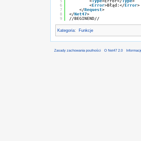
5
<
Type
>Error</
Type
>
6
<
Error
>Błąd:</
Error
>
7
</
Request
>
8
</
Net47
>
9
//BEGINEND//
Kategoria
:
Funkcje
Zasady zachowania poufności
O Net47 2.0
Informac