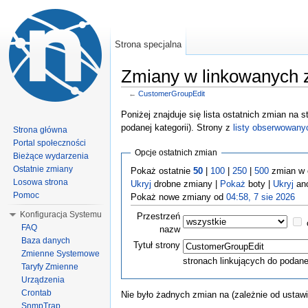
Strona specjalna
Zmiany w linkowanych 
←
CustomerGroupEdit
Poniżej znajduje się lista ostatnich zmian na
podanej kategorii). Strony z
listy obserwowany
Strona główna
Portal społeczności
Opcje ostatnich zmian
Bieżące wydarzenia
Ostatnie zmiany
Pokaż ostatnie
50
|
100
|
250
|
500
zmian w 
Losowa strona
Ukryj
drobne zmiany |
Pokaż
boty |
Ukryj
an
Pomoc
Pokaż nowe zmiany od
04:58, 7 sie 2026
Konfiguracja Systemu
Przestrzeń
FAQ
nazw
Baza danych
Tytuł strony
Zmienne Systemowe
stronach linkujących do podane
Taryfy Zmienne
Urządzenia
Crontab
Nie było żadnych zmian na (zależnie od ustaw
SnmpTrap