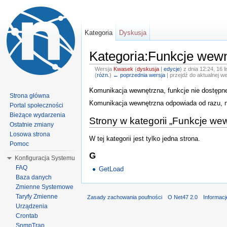
Kategoria
Dyskusja
Kategoria:Funkcje wew
Wersja
Kwasek
(
dyskusja
|
edycje
)
z dnia 12:24, 16 l
(
różn.
)
← poprzednia wersja
| przejdź do aktualnej we
Komunikacja wewnętrzna, funkcje nie dostępn
Strona główna
Komunikacja wewnętrzna odpowiada od razu, ni
Portal społeczności
Bieżące wydarzenia
Strony w kategorii „Funkcje we
Ostatnie zmiany
Losowa strona
W tej kategorii jest tylko jedna strona.
Pomoc
G
Konfiguracja Systemu
FAQ
GetLoad
Baza danych
Zmienne Systemowe
Taryfy Zmienne
Zasady zachowania poufności
O Net47 2.0
Informac
Urządzenia
Crontab
SnmpTrap