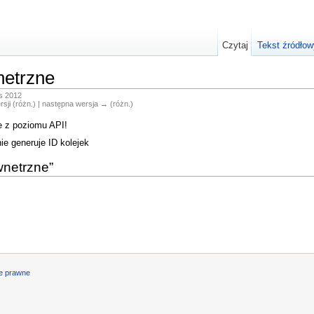
Czytaj
Tekst źródłow
netrzne
is 2012
rsji (różn.) | następna wersja → (różn.)
e z poziomu API!
e generuje ID kolejek
wnetrzne”
je prawne