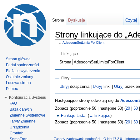
Strona
Dyskusja
Czytaj
Strony linkujące do „A
←
AdescomSetLimitsForClient
Linkujące
Strona główna
Strona
Portal społeczności
Bieżące wydarzenia
Ostatnie zmiany
Filtry
Losowa strona
Ukryj
dołączenia |
Ukryj
linki |
Ukryj
przekier
Pomoc
Konfiguracja Systemu
Następujące strony odwołują się do
AdescomSe
FAQ
Zobacz (poprzednie 50 | następne 50) (
20
|
50
Baza danych
Zmienne Systemowe
Funkcje Lista
‎
(
← linkujące
)
Taryfy Zmienne
Zobacz (poprzednie 50 | następne 50) (
20
|
50
Urządzenia
Crontab
SnmpTrap
Zasady zachowania poufności
O Net47 2.0
Informac