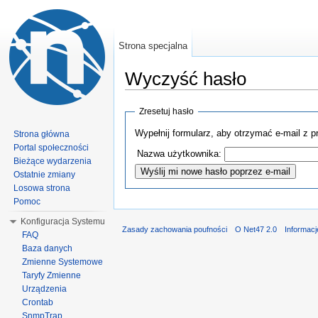
Strona specjalna
Wyczyść hasło
Zresetuj hasło
Wypełnij formularz, aby otrzymać e‐mail z
Strona główna
Portal społeczności
Nazwa użytkownika:
Bieżące wydarzenia
Ostatnie zmiany
Losowa strona
Pomoc
Konfiguracja Systemu
Zasady zachowania poufności
O Net47 2.0
Informac
FAQ
Baza danych
Zmienne Systemowe
Taryfy Zmienne
Urządzenia
Crontab
SnmpTrap