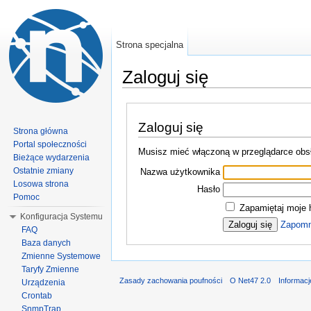
Strona specjalna
Zaloguj się
Zaloguj się
Strona główna
Portal społeczności
Musisz mieć włączoną w przeglądarce obsł
Bieżące wydarzenia
Ostatnie zmiany
Nazwa użytkownika
Losowa strona
Hasło
Pomoc
Zapamiętaj moje 
Konfiguracja Systemu
Zapomn
FAQ
Baza danych
Zmienne Systemowe
Taryfy Zmienne
Zasady zachowania poufności
O Net47 2.0
Informac
Urządzenia
Crontab
SnmpTrap